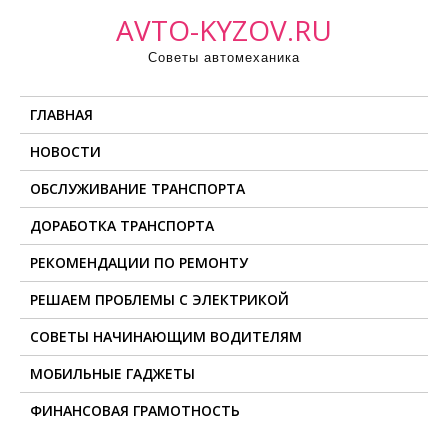
П
AVTO-KYZOV.RU
р
Советы автомеханика
о
м
ГЛАВНАЯ
о
т
НОВОСТИ
а
ОБСЛУЖИВАНИЕ ТРАНСПОРТА
т
ь
ДОРАБОТКА ТРАНСПОРТА
к
РЕКОМЕНДАЦИИ ПО РЕМОНТУ
с
о
РЕШАЕМ ПРОБЛЕМЫ С ЭЛЕКТРИКОЙ
д
СОВЕТЫ НАЧИНАЮЩИМ ВОДИТЕЛЯМ
е
МОБИЛЬНЫЕ ГАДЖЕТЫ
р
ж
ФИНАНСОВАЯ ГРАМОТНОСТЬ
и