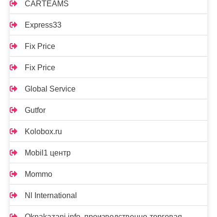
CARTEAMS
Express33
Fix Price
Fix Price
Global Service
Gutfor
Kolobox.ru
Mobil1 центр
Mommo
Nl International
Oknakazani.info, производственно-торговая