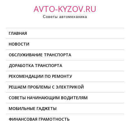
П
AVTO-KYZOV.RU
р
Советы автомеханика
о
м
ГЛАВНАЯ
о
т
НОВОСТИ
а
ОБСЛУЖИВАНИЕ ТРАНСПОРТА
т
ь
ДОРАБОТКА ТРАНСПОРТА
к
РЕКОМЕНДАЦИИ ПО РЕМОНТУ
с
о
РЕШАЕМ ПРОБЛЕМЫ С ЭЛЕКТРИКОЙ
д
СОВЕТЫ НАЧИНАЮЩИМ ВОДИТЕЛЯМ
е
МОБИЛЬНЫЕ ГАДЖЕТЫ
р
ж
ФИНАНСОВАЯ ГРАМОТНОСТЬ
и