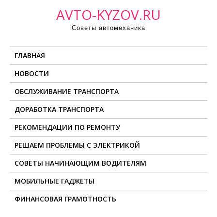
П
AVTO-KYZOV.RU
р
Советы автомеханика
о
м
ГЛАВНАЯ
о
т
НОВОСТИ
а
ОБСЛУЖИВАНИЕ ТРАНСПОРТА
т
ь
ДОРАБОТКА ТРАНСПОРТА
к
РЕКОМЕНДАЦИИ ПО РЕМОНТУ
с
о
РЕШАЕМ ПРОБЛЕМЫ С ЭЛЕКТРИКОЙ
д
СОВЕТЫ НАЧИНАЮЩИМ ВОДИТЕЛЯМ
е
МОБИЛЬНЫЕ ГАДЖЕТЫ
р
ж
ФИНАНСОВАЯ ГРАМОТНОСТЬ
и