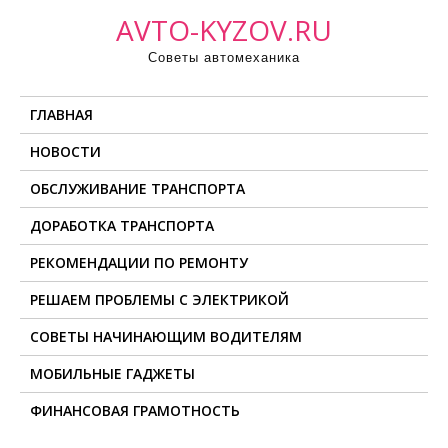
П
AVTO-KYZOV.RU
р
Советы автомеханика
о
м
ГЛАВНАЯ
о
т
НОВОСТИ
а
ОБСЛУЖИВАНИЕ ТРАНСПОРТА
т
ь
ДОРАБОТКА ТРАНСПОРТА
к
РЕКОМЕНДАЦИИ ПО РЕМОНТУ
с
о
РЕШАЕМ ПРОБЛЕМЫ С ЭЛЕКТРИКОЙ
д
СОВЕТЫ НАЧИНАЮЩИМ ВОДИТЕЛЯМ
е
МОБИЛЬНЫЕ ГАДЖЕТЫ
р
ж
ФИНАНСОВАЯ ГРАМОТНОСТЬ
и