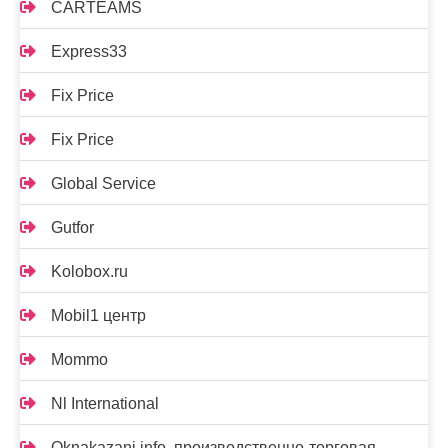
CARTEAMS
Express33
Fix Price
Fix Price
Global Service
Gutfor
Kolobox.ru
Mobil1 центр
Mommo
Nl International
Oknakazani.info, производственно-торговая