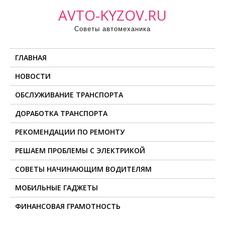
П
AVTO-KYZOV.RU
р
Советы автомеханика
о
м
ГЛАВНАЯ
о
т
НОВОСТИ
а
ОБСЛУЖИВАНИЕ ТРАНСПОРТА
т
ь
ДОРАБОТКА ТРАНСПОРТА
к
РЕКОМЕНДАЦИИ ПО РЕМОНТУ
с
о
РЕШАЕМ ПРОБЛЕМЫ С ЭЛЕКТРИКОЙ
д
СОВЕТЫ НАЧИНАЮЩИМ ВОДИТЕЛЯМ
е
МОБИЛЬНЫЕ ГАДЖЕТЫ
р
ж
ФИНАНСОВАЯ ГРАМОТНОСТЬ
и