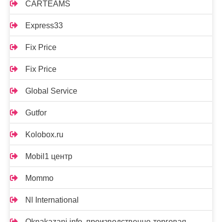
CARTEAMS
Express33
Fix Price
Fix Price
Global Service
Gutfor
Kolobox.ru
Mobil1 центр
Mommo
Nl International
Oknakazani.info, производственно-торговая