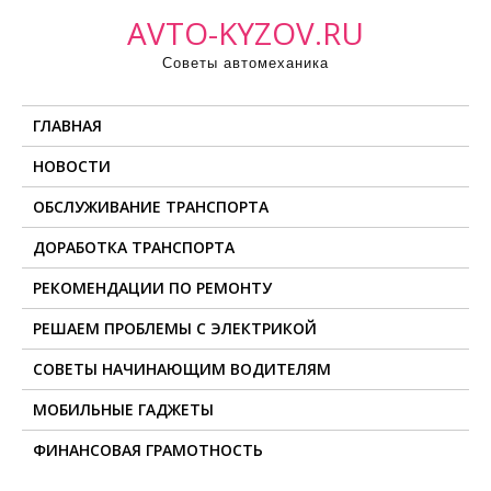
П
AVTO-KYZOV.RU
р
Советы автомеханика
о
м
ГЛАВНАЯ
о
т
НОВОСТИ
а
ОБСЛУЖИВАНИЕ ТРАНСПОРТА
т
ь
ДОРАБОТКА ТРАНСПОРТА
к
РЕКОМЕНДАЦИИ ПО РЕМОНТУ
с
о
РЕШАЕМ ПРОБЛЕМЫ С ЭЛЕКТРИКОЙ
д
СОВЕТЫ НАЧИНАЮЩИМ ВОДИТЕЛЯМ
е
МОБИЛЬНЫЕ ГАДЖЕТЫ
р
ж
ФИНАНСОВАЯ ГРАМОТНОСТЬ
и