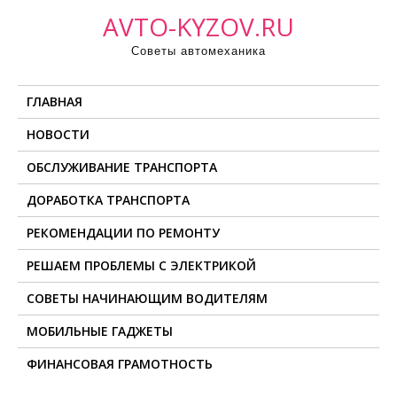
П
AVTO-KYZOV.RU
р
Советы автомеханика
о
м
ГЛАВНАЯ
о
т
НОВОСТИ
а
ОБСЛУЖИВАНИЕ ТРАНСПОРТА
т
ь
ДОРАБОТКА ТРАНСПОРТА
к
РЕКОМЕНДАЦИИ ПО РЕМОНТУ
с
о
РЕШАЕМ ПРОБЛЕМЫ С ЭЛЕКТРИКОЙ
д
СОВЕТЫ НАЧИНАЮЩИМ ВОДИТЕЛЯМ
е
МОБИЛЬНЫЕ ГАДЖЕТЫ
р
ж
ФИНАНСОВАЯ ГРАМОТНОСТЬ
и