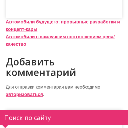
Н
Автомобили будущего: прорывные разработки и
концепт-кары
а
Автомобили с наилучшим соотношением цена/
в
качество
и
Добавить
г
комментарий
а
ц
Для отправки комментария вам необходимо
и
авторизоваться
.
я
п
Поиск по сайту