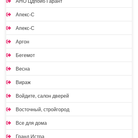
АНО Цдпоиб Гарант
Апекс-С
Апекс-С
Аргон
Бегемот
Весна
Вираж
Войдите, салон дверей
Восточный, стройгород
Все для дома
Гранд Истра