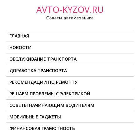
П
AVTO-KYZOV.RU
р
Советы автомеханика
о
м
ГЛАВНАЯ
о
т
НОВОСТИ
а
ОБСЛУЖИВАНИЕ ТРАНСПОРТА
т
ь
ДОРАБОТКА ТРАНСПОРТА
к
РЕКОМЕНДАЦИИ ПО РЕМОНТУ
с
о
РЕШАЕМ ПРОБЛЕМЫ С ЭЛЕКТРИКОЙ
д
СОВЕТЫ НАЧИНАЮЩИМ ВОДИТЕЛЯМ
е
МОБИЛЬНЫЕ ГАДЖЕТЫ
р
ж
ФИНАНСОВАЯ ГРАМОТНОСТЬ
и