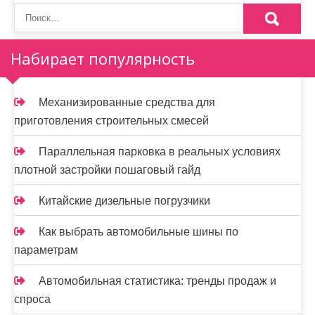
о
з
а
Набирает популярность
п
и
Механизированные средства для
приготовления строительных смесей
с
я
Параллельная парковка в реальных условиях
плотной застройки пошаговый гайд
м
Китайские дизельные погрузчики
Как выбрать автомобильные шины по
параметрам
Автомобильная статистика: тренды продаж и
спроса