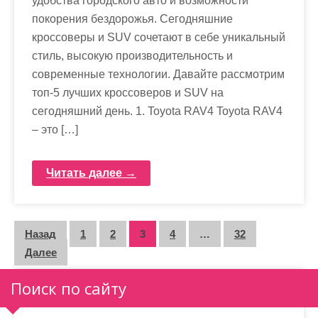
удобства городского авто и возможности
покорения бездорожья. Сегодняшние
кроссоверы и SUV сочетают в себе уникальный
стиль, высокую производительность и
современные технологии. Давайте рассмотрим
топ-5 лучших кроссоверов и SUV на
сегодняшний день. 1. Toyota RAV4 Toyota RAV4
– это […]
Читать далее →
П
Назад
1
2
3
4
…
32
Далее
а
г
Поиск по сайту
и