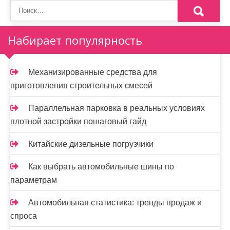
н
а
Набирает популярность
ц
и
Механизированные средства для
приготовления строительных смесей
я
з
Параллельная парковка в реальных условиях
плотной застройки пошаговый гайд
а
п
Китайские дизельные погрузчики
и
Как выбрать автомобильные шины по
параметрам
с
е
Автомобильная статистика: тренды продаж и
спроса
й