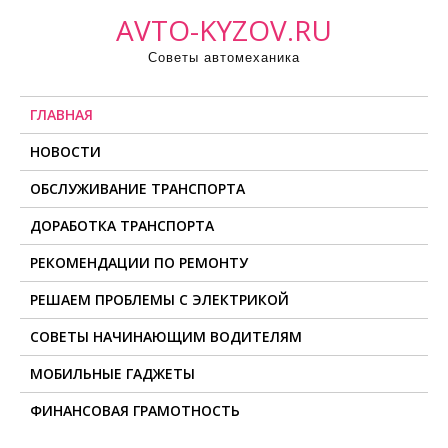
П
AVTO-KYZOV.RU
р
Советы автомеханика
о
м
ГЛАВНАЯ
о
т
НОВОСТИ
а
ОБСЛУЖИВАНИЕ ТРАНСПОРТА
т
ь
ДОРАБОТКА ТРАНСПОРТА
к
РЕКОМЕНДАЦИИ ПО РЕМОНТУ
с
о
РЕШАЕМ ПРОБЛЕМЫ С ЭЛЕКТРИКОЙ
д
СОВЕТЫ НАЧИНАЮЩИМ ВОДИТЕЛЯМ
е
МОБИЛЬНЫЕ ГАДЖЕТЫ
р
ж
ФИНАНСОВАЯ ГРАМОТНОСТЬ
и