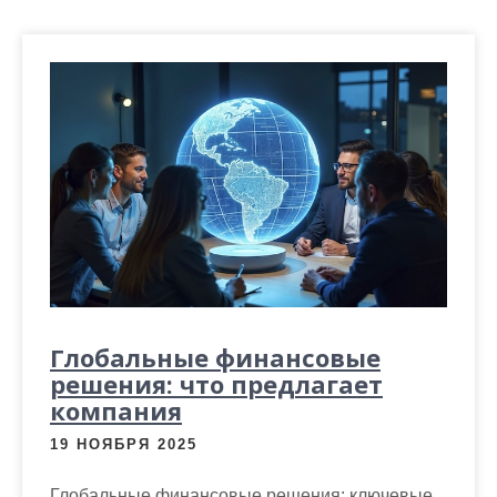
м
о
м
у
Глобальные финансовые
решения: что предлагает
компания
19 НОЯБРЯ 2025
Глобальные финансовые решения: ключевые