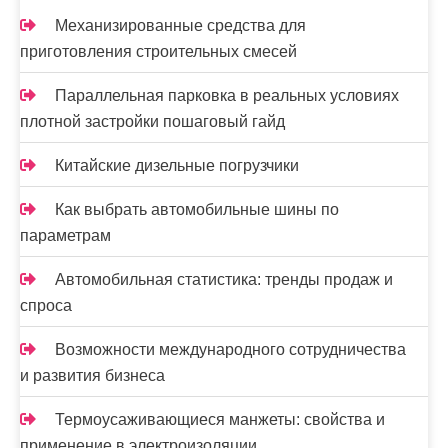
и
Механизированные средства для
приготовления строительных смесей
с
я
Параллельная парковка в реальных условиях
плотной застройки пошаговый гайд
м
Китайские дизельные погрузчики
Как выбрать автомобильные шины по
параметрам
Автомобильная статистика: тренды продаж и
спроса
Возможности международного сотрудничества
и развития бизнеса
Термоусаживающиеся манжеты: свойства и
применение в электроизоляции