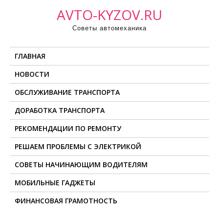
П
AVTO-KYZOV.RU
р
Советы автомеханика
о
м
ГЛАВНАЯ
о
т
НОВОСТИ
а
ОБСЛУЖИВАНИЕ ТРАНСПОРТА
т
ь
ДОРАБОТКА ТРАНСПОРТА
к
РЕКОМЕНДАЦИИ ПО РЕМОНТУ
с
о
РЕШАЕМ ПРОБЛЕМЫ С ЭЛЕКТРИКОЙ
д
СОВЕТЫ НАЧИНАЮЩИМ ВОДИТЕЛЯМ
е
МОБИЛЬНЫЕ ГАДЖЕТЫ
р
ж
ФИНАНСОВАЯ ГРАМОТНОСТЬ
и