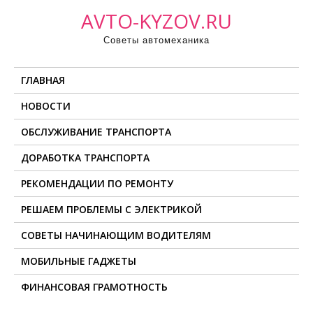
П
AVTO-KYZOV.RU
р
Советы автомеханика
о
м
ГЛАВНАЯ
о
т
НОВОСТИ
а
ОБСЛУЖИВАНИЕ ТРАНСПОРТА
т
ь
ДОРАБОТКА ТРАНСПОРТА
к
РЕКОМЕНДАЦИИ ПО РЕМОНТУ
с
о
РЕШАЕМ ПРОБЛЕМЫ С ЭЛЕКТРИКОЙ
д
СОВЕТЫ НАЧИНАЮЩИМ ВОДИТЕЛЯМ
е
МОБИЛЬНЫЕ ГАДЖЕТЫ
р
ж
ФИНАНСОВАЯ ГРАМОТНОСТЬ
и