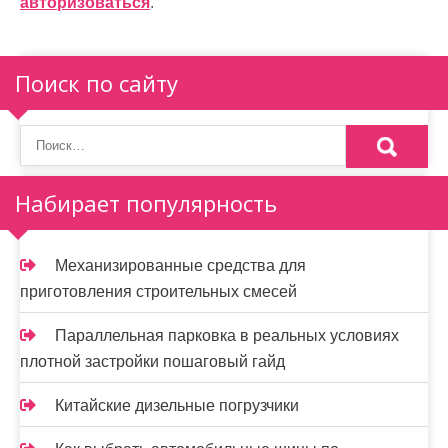
ц
авторизоваться
.
и
я
Поиск по сайту
п
о
з
Набирает популярность
а
п
Механизированные средства для
и
приготовления строительных смесей
с
Параллельная парковка в реальных условиях
я
плотной застройки пошаговый гайд
м
Китайские дизельные погрузчики