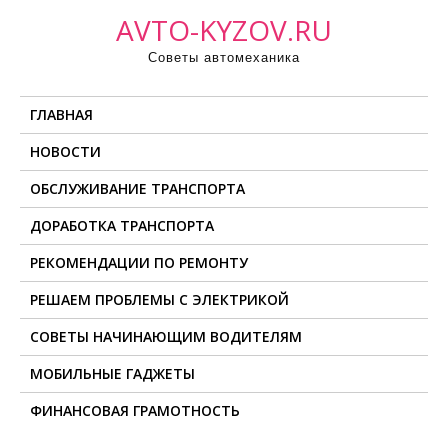
П
AVTO-KYZOV.RU
р
Советы автомеханика
о
м
ГЛАВНАЯ
о
т
НОВОСТИ
а
ОБСЛУЖИВАНИЕ ТРАНСПОРТА
т
ь
ДОРАБОТКА ТРАНСПОРТА
к
РЕКОМЕНДАЦИИ ПО РЕМОНТУ
с
о
РЕШАЕМ ПРОБЛЕМЫ С ЭЛЕКТРИКОЙ
д
СОВЕТЫ НАЧИНАЮЩИМ ВОДИТЕЛЯМ
е
МОБИЛЬНЫЕ ГАДЖЕТЫ
р
ж
ФИНАНСОВАЯ ГРАМОТНОСТЬ
и