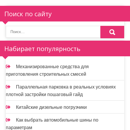
я
п
Поиск по сайту
о
з
а
Набирает популярность
п
и
Механизированные средства для
приготовления строительных смесей
с
я
Параллельная парковка в реальных условиях
плотной застройки пошаговый гайд
м
Китайские дизельные погрузчики
Как выбрать автомобильные шины по
параметрам